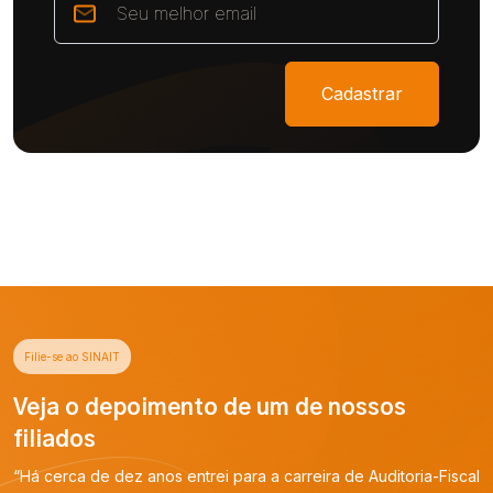
Cadastrar
Filie-se ao SINAIT
Veja o depoimento de um de nossos
filiados
“Há cerca de dez anos entrei para a carreira de Auditoria-Fiscal