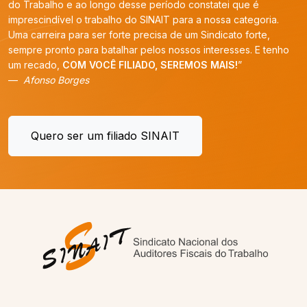
do Trabalho e ao longo desse período constatei que é
imprescindível o trabalho do SINAIT para a nossa categoria.
Uma carreira para ser forte precisa de um Sindicato forte,
sempre pronto para batalhar pelos nossos interesses. E tenho
um recado,
COM VOCÊ FILIADO, SEREMOS MAIS!
”
Afonso Borges
Quero ser um filiado SINAIT