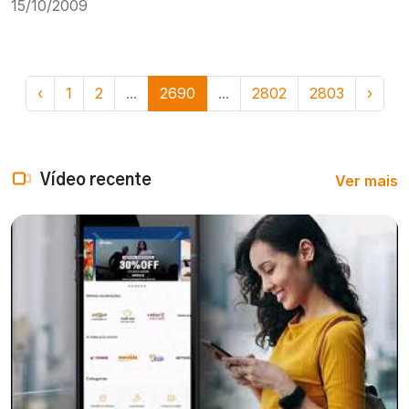
15/10/2009
‹
1
2
...
2690
...
2802
2803
›
Ver mais
Vídeo recente