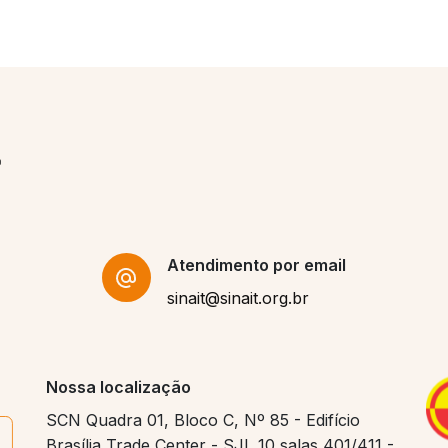
Atendimento por email
sinait@sinait.org.br
Nossa localização
SCN Quadra 01, Bloco C, Nº 85 - Edifício
Brasília Trade Center - SJL 10 salas 401/411 -