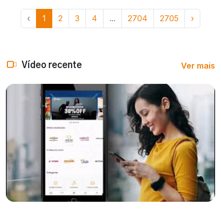
‹
1
2
3
4
...
2704
2705
›
Ver mais
Vídeo recente