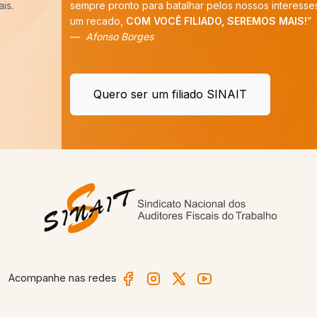
sempre pronto para batalhar pelos nossos interesses. E tenho
um recado,
COM VOCÊ FILIADO, SEREMOS MAIS!
”
Afonso Borges
Quero ser um filiado SINAIT
Acompanhe nas redes