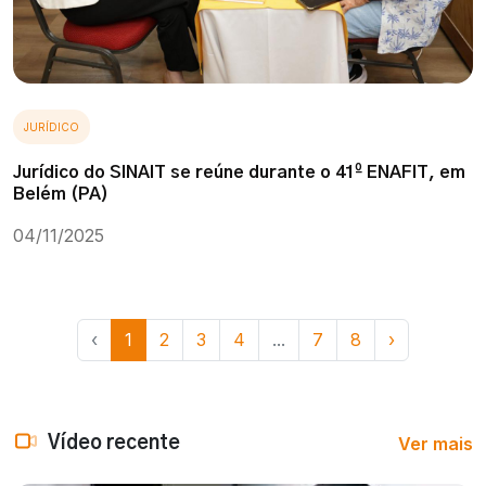
JURÍDICO
Jurídico do SINAIT se reúne durante o 41º ENAFIT, em
Belém (PA)
04/11/2025
‹
1
2
3
4
...
7
8
›
Ver mais
Vídeo recente