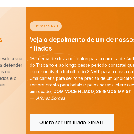
Filie-se ao SINAIT
Veja o depoimento de um de nossos
filiados
“Há cerca de dez anos entrei para a carreira de Auditoria-Fiscal
do Trabalho e ao longo desse período constatei que é
imprescindível o trabalho do SINAIT para a nossa categoria.
Uma carreira para ser forte precisa de um Sindicato forte,
sempre pronto para batalhar pelos nossos interesses. E tenho
um recado,
COM VOCÊ FILIADO, SEREMOS MAIS!
”
Afonso Borges
Quero ser um filiado SINAIT