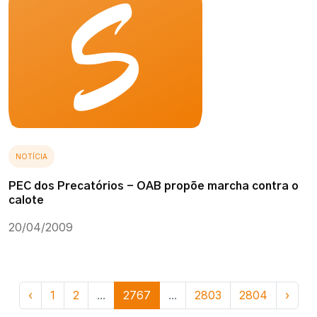
NOTÍCIA
PEC dos Precatórios - OAB propõe marcha contra o
calote
20/04/2009
‹
1
2
...
2767
...
2803
2804
›