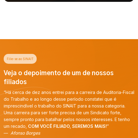
Filie-se ao SINAIT
Veja o depoimento de um de nossos
filiados
“Há cerca de dez anos entrei para a carreira de Auditoria-Fiscal
do Trabalho e ao longo desse período constatei que é
imprescindível o trabalho do SINAIT para a nossa categoria.
Uma carreira para ser forte precisa de um Sindicato forte,
sempre pronto para batalhar pelos nossos interesses. E tenho
um recado,
COM VOCÊ FILIADO, SEREMOS MAIS!
”
Afonso Borges