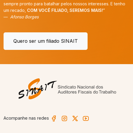
sempre pronto para batalhar pelos nossos interesses. E tenho
um recado,
COM VOCÊ FILIADO, SEREMOS MAIS!
”
Afonso Borges
Quero ser um filiado SINAIT
Acompanhe nas redes