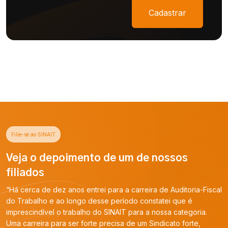
Cadastrar
Filie-se ao SINAIT
Veja o depoimento de um de nossos
filiados
“Há cerca de dez anos entrei para a carreira de Auditoria-Fiscal
do Trabalho e ao longo desse período constatei que é
imprescindível o trabalho do SINAIT para a nossa categoria.
Uma carreira para ser forte precisa de um Sindicato forte,