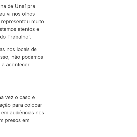
ina de Unaí pra
eu vi nos olhos
a representou muito
estamos atentos e
 do Trabalho”.
s nos locais de
 isso, não podemos
e a acontecer
ma vez o caso e
uação para colocar
e em audiências nos
am presos em