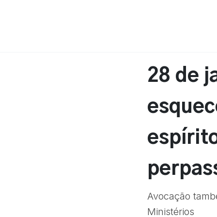
28 de j
esquec
espírit
perpas
Avocação també
Ministérios