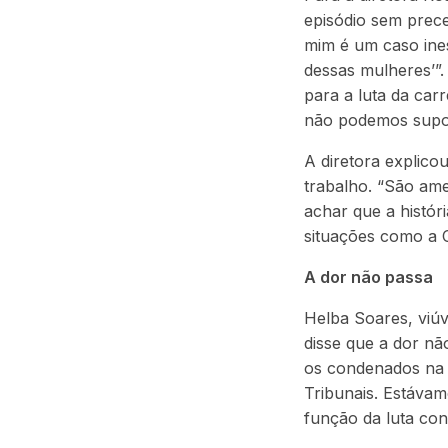
episódio sem prece
mim é um caso ine
dessas mulheres’”.
para a luta da car
não podemos suport
A diretora explico
trabalho. “São ame
achar que a histór
situações como a C
A dor não passa
Helba Soares, viúv
disse que a dor nã
os condenados na c
Tribunais. Estáva
função da luta con