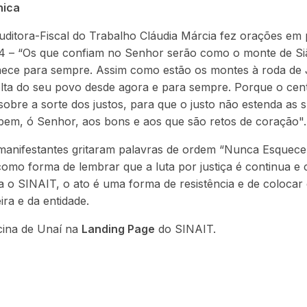
nica
uditora-Fiscal do Trabalho Cláudia Márcia fez orações em 
1-4 – “Os que confiam no Senhor serão como o monte de Si
ece para sempre. Assim como estão os montes à roda de 
lta do seu povo desde agora e para sempre. Porque o cen
bre a sorte dos justos, para que o justo não estenda as 
 bem, ó Senhor, aos bons e aos que são retos de coração".
 manifestantes gritaram palavras de ordem “Nunca Esquec
omo forma de lembrar que a luta por justiça é continua e
a o SINAIT, o ato é uma forma de resistência e de colocar
ra e da entidade.
cina de Unaí na
Landing Page
do SINAIT.