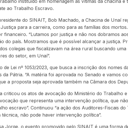
 Trabalho instituído em homenagem às vítimas da chacina 
te ao Trabalho Escravo.
residente do SINAIT, Bob Machado, a Chacina de Unaí re
ustiça para a carreira, como para as famílias dos mortos
er financeiro. “Lutamos por justiça e não nos dobramos ao
jão do país. Mostramos que é possível alcançar a justiça. 
dos colegas que fiscalizavam na área rural buscando uma 
res do setor, em Unaí”.
 de Lei nº 1053/2023, que busca a inscrição dos nomes da
s da Pátria. “A matéria foi aprovada no Senado e vamos co
que a proposta seja aprovada também na Câmara dos Depu
 criticou os atos de avocação do Ministério do Trabalho 
vocação que representa uma intervenção política, que nã
alho escravo”. Continuou “a ação dos Auditores-Fiscais do
técnica, não pode haver intervenção política”.
osa Jorge, o evento promovido pelo SINAIT é uma forma 