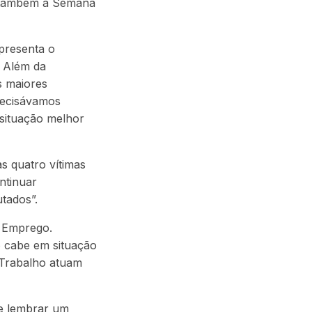
e também a Semana
presenta o
. Além da
s maiores
Precisávamos
situação melhor
s quatro vítimas
ntinuar
tados”.
e Emprego.
o cabe em situação
 Trabalho atuam
de lembrar um