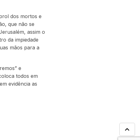
prol dos mortos e
ão, que não se
Jerusalém, assim o
tro da impiedade
suas mãos para a
eremos” e
 coloca todos em
 em evidência as