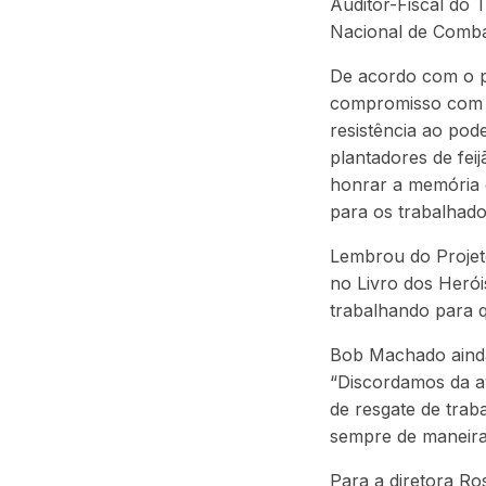
Auditor-Fiscal do
Nacional de Comba
De acordo com o p
compromisso com J
resistência ao pod
plantadores de fei
honrar a memória 
para os trabalhado
Lembrou do Projeto
no Livro dos Herói
trabalhando para 
Bob Machado ainda
“Discordamos da a
de resgate de trab
sempre de maneira 
Para a diretora R