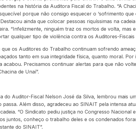
dentes na história da Auditora Fiscal do Trabalho. “A Chac
squecível porque não consigo esquecer o ‘sofrimento que 
 Destacou ainda que colocar pessoas riquíssimas na cadei
reira. “Infelizmente, ninguém traz os mortos de volta, mas 
ar qualquer tipo de violência contra os Auditores-Fiscais
u que os Auditores do Trabalho continuam sofrendo ameaça
açados tanto em sua integridade física, quanto moral. Por
ia acabou. Precisamos continuar alertas para que não volt
hacina de Unaí”.
a do Auditor-Fiscal Nelson José da Silva, lembrou mais u
o passa. Além disso, agradeceu ao SINAIT pela intensa at
adeia. “O Sindicato pediu justiça no Congresso Nacional 
mos juntos, conheço o trabalho deles e os condenados for
stante do SINAIT”.