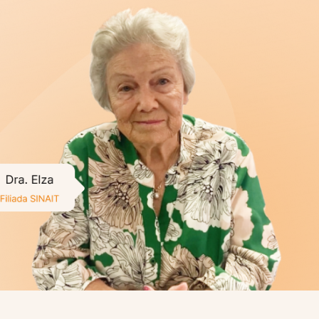
 de um de nossos filiados
ra a carreira de Auditoria-Fiscal do Trabalho e ao
ue é imprescindível o trabalho do SINAIT para a
ra ser forte precisa de um Sindicato forte,
los nossos interesses. E tenho um recado,
COM
!
”
INAIT