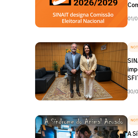
Com
01/
NOT
SIN
imp
SFI
30/
NOT
A S