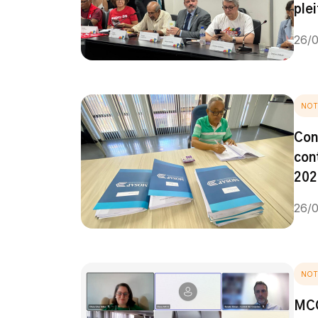
ple
26/
NOT
Con
con
202
26/
NOT
MCC