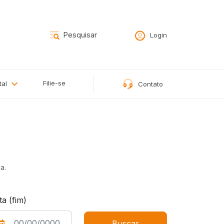
Login
Filie-se
tal
Contato
a.
ta (fim)