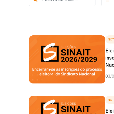
NOT
Ele
ins
Nac
03/
NOT
Ele