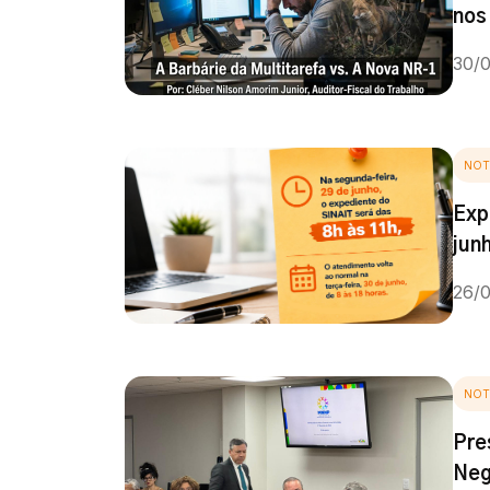
nos
30/
NOT
Exp
jun
26/
NOT
Pre
Neg