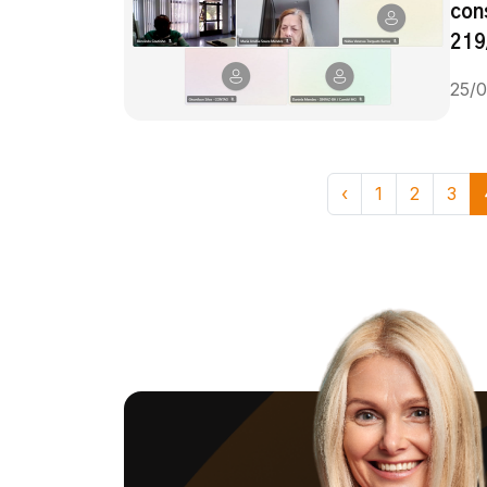
con
219
25/
‹
1
2
3