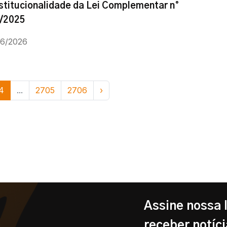
stitucionalidade da Lei Complementar n°
/2025
06/2026
4
...
2705
2706
›
Assine nossa 
receber notíci