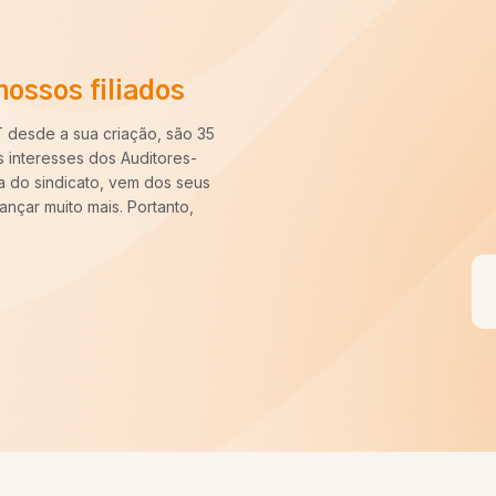
Filie-se ao SINAIT
Veja o depoimento
“Há cerca de dez anos entrei pa
longo desse período constatei q
nossa categoria. Uma carreira pa
sempre pronto para batalhar pe
VOCÊ FILIADO, SEREMOS MAIS
Quero ser um filiado S