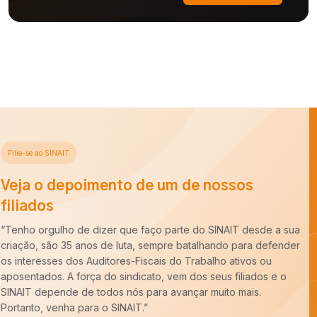
Filie-se ao SINAIT
Veja o depoimento de um de nossos
filiados
“Há cerca de dez anos entrei para a carreira de Auditoria-Fiscal
do Trabalho e ao longo desse período constatei que é
imprescindível o trabalho do SINAIT para a nossa categoria.
Uma carreira para ser forte precisa de um Sindicato forte,
sempre pronto para batalhar pelos nossos interesses. E tenho
um recado,
COM VOCÊ FILIADO, SEREMOS MAIS!
”