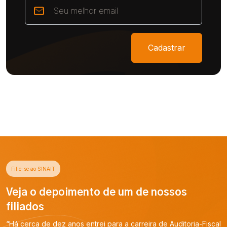
Cadastrar
Filie-se ao SINAIT
Veja o depoimento de um de nossos
filiados
“Há cerca de dez anos entrei para a carreira de Auditoria-Fiscal