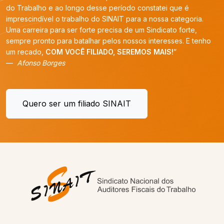
do Trabalho e ao longo desse período constatei que é
imprescindível o trabalho do SINAIT para a nossa categoria.
Uma carreira para ser forte precisa de um Sindicato forte,
sempre pronto para batalhar pelos nossos interesses. E tenho
um recado,
COM VOCÊ FILIADO, SEREMOS MAIS!
”
Afonso Borges
Quero ser um filiado SINAIT