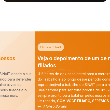
Filie-se ao SINAIT
Veja o depoimento de um de nossos
filiados
“Há cerca de dez anos entrei para a carreira de Auditoria-Fiscal
do Trabalho e ao longo desse período constatei que é
imprescindível o trabalho do SINAIT para a nossa categoria.
Uma carreira para ser forte precisa de um Sindicato forte,
sempre pronto para batalhar pelos nossos interesses. E tenho
um recado,
COM VOCÊ FILIADO, SEREMOS MAIS!
”
Afonso Borges