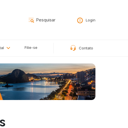
Login
Filie-se
tal
Contato
s