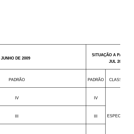
SITUAÇÃO A PAR
DE JUNHO DE 2009
JUL 200
PADRÃO
PADRÃO
CLASS
IV
IV
ESPECIA
III
III