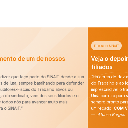
Filie-se ao SINAIT
Veja o depoimento de um de nossos
filiados
“Há cerca de dez anos entrei para a carreira de Auditoria-Fiscal
do Trabalho e ao longo desse período constatei que é
imprescindível o trabalho do SINAIT para a nossa categoria.
Uma carreira para ser forte precisa de um Sindicato forte,
sempre pronto para batalhar pelos nossos interesses. E tenho
um recado,
COM VOCÊ FILIADO, SEREMOS MAIS!
”
Afonso Borges