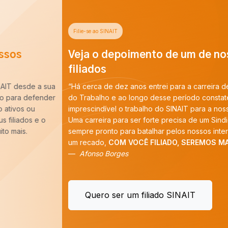
Filie-se ao SINAIT
Veja o depoimento de um de nossos
filiados
“Há cerca de dez anos entrei para a carreira de Auditoria-Fiscal
do Trabalho e ao longo desse período constatei que é
imprescindível o trabalho do SINAIT para a nossa categoria.
Uma carreira para ser forte precisa de um Sindicato forte,
sempre pronto para batalhar pelos nossos interesses. E tenho
um recado,
COM VOCÊ FILIADO, SEREMOS MAIS!
”
Afonso Borges
Quero ser um filiado SINAIT