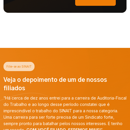
Filie-se ao SINAIT
Veja o depoimento de um de nossos
filiados
“Há cerca de dez anos entrei para a carreira de Auditoria-Fiscal
do Trabalho e ao longo desse período constatei que é
imprescindível o trabalho do SINAIT para a nossa categoria.
Uma carreira para ser forte precisa de um Sindicato forte,
sempre pronto para batalhar pelos nossos interesses. E tenho
um recado,
COM VOCÊ FILIADO, SEREMOS MAIS!
”