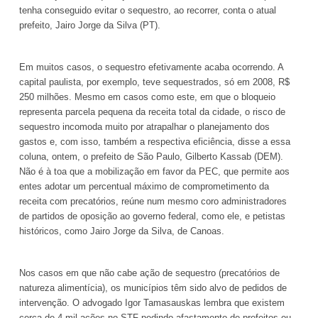
tenha conseguido evitar o sequestro, ao recorrer, conta o atual
prefeito, Jairo Jorge da Silva (PT).
Em muitos casos, o sequestro efetivamente acaba ocorrendo. A
capital paulista, por exemplo, teve sequestrados, só em 2008, R$
250 milhões. Mesmo em casos como este, em que o bloqueio
representa parcela pequena da receita total da cidade, o risco de
sequestro incomoda muito por atrapalhar o planejamento dos
gastos e, com isso, também a respectiva eficiência, disse a essa
coluna, ontem, o prefeito de São Paulo, Gilberto Kassab (DEM).
Não é à toa que a mobilização em favor da PEC, que permite aos
entes adotar um percentual máximo de comprometimento da
receita com precatórios, reúne num mesmo coro administradores
de partidos de oposição ao governo federal, como ele, e petistas
históricos, como Jairo Jorge da Silva, de Canoas.
Nos casos em que não cabe ação de sequestro (precatórios de
natureza alimentícia), os municípios têm sido alvo de pedidos de
intervenção. O advogado Igor Tamasauskas lembra que existem
cerca de 4 mil ações no STF pedindo afastamento de prefeitos ou