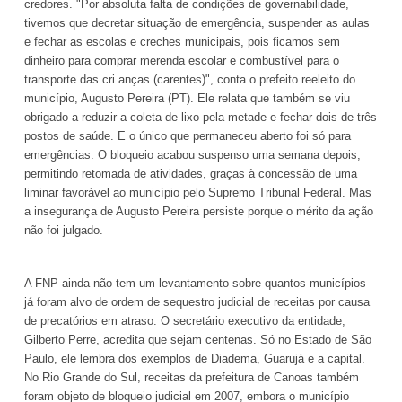
credores. "Por absoluta falta de condições de governabilidade,
tivemos que decretar situação de emergência, suspender as aulas
e fechar as escolas e creches municipais, pois ficamos sem
dinheiro para comprar merenda escolar e combustível para o
transporte das cri anças (carentes)", conta o prefeito reeleito do
município, Augusto Pereira (PT). Ele relata que também se viu
obrigado a reduzir a coleta de lixo pela metade e fechar dois de três
postos de saúde. E o único que permaneceu aberto foi só para
emergências. O bloqueio acabou suspenso uma semana depois,
permitindo retomada de atividades, graças à concessão de uma
liminar favorável ao município pelo Supremo Tribunal Federal. Mas
a insegurança de Augusto Pereira persiste porque o mérito da ação
não foi julgado.
A FNP ainda não tem um levantamento sobre quantos municípios
já foram alvo de ordem de sequestro judicial de receitas por causa
de precatórios
em atraso. O
secretário executivo da entidade,
Gilberto Perre, acredita que sejam centenas. Só no Estado de São
Paulo, ele lembra dos exemplos de Diadema, Guarujá e a capital.
No Rio Grande do Sul, receitas da prefeitura de Canoas também
foram objeto de bloqueio judicial em 2007, embora o município