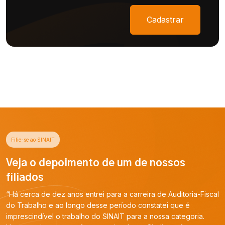
Cadastrar
Filie-se ao SINAIT
Veja o depoimento de um de nossos
filiados
“Há cerca de dez anos entrei para a carreira de Auditoria-Fiscal
do Trabalho e ao longo desse período constatei que é
imprescindível o trabalho do SINAIT para a nossa categoria.