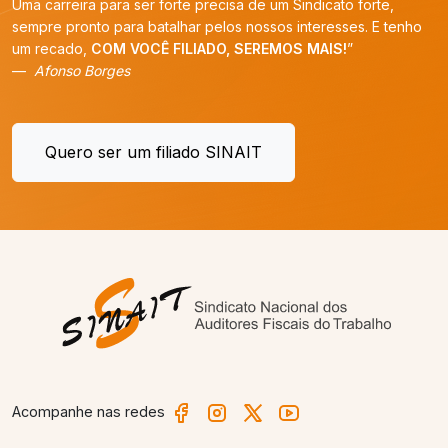
Uma carreira para ser forte precisa de um Sindicato forte,
sempre pronto para batalhar pelos nossos interesses. E tenho
um recado,
COM VOCÊ FILIADO, SEREMOS MAIS!
”
Afonso Borges
Quero ser um filiado SINAIT
Acompanhe nas redes