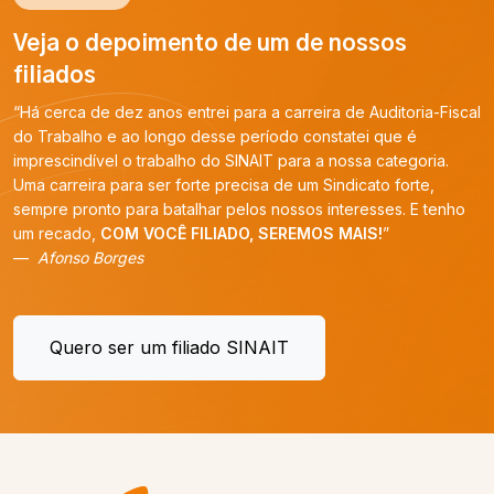
Veja o depoimento de um de nossos
filiados
“Há cerca de dez anos entrei para a carreira de Auditoria-Fiscal
do Trabalho e ao longo desse período constatei que é
imprescindível o trabalho do SINAIT para a nossa categoria.
Uma carreira para ser forte precisa de um Sindicato forte,
sempre pronto para batalhar pelos nossos interesses. E tenho
um recado,
COM VOCÊ FILIADO, SEREMOS MAIS!
”
Afonso Borges
Quero ser um filiado SINAIT