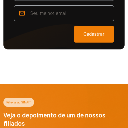
Cadastrar
Filie-se ao SINAIT
Veja o depoimento de um de nossos
filiados