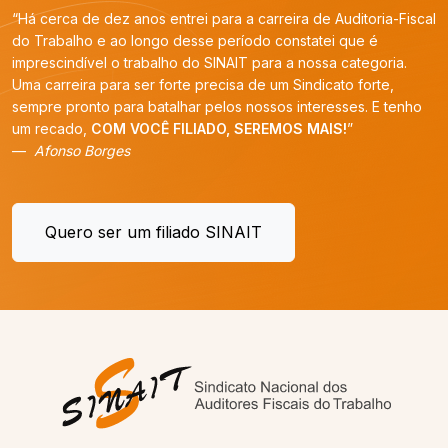
“Há cerca de dez anos entrei para a carreira de Auditoria-Fiscal
do Trabalho e ao longo desse período constatei que é
imprescindível o trabalho do SINAIT para a nossa categoria.
Uma carreira para ser forte precisa de um Sindicato forte,
sempre pronto para batalhar pelos nossos interesses. E tenho
um recado,
COM VOCÊ FILIADO, SEREMOS MAIS!
”
Afonso Borges
Quero ser um filiado SINAIT