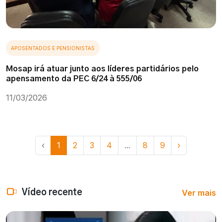
APOSENTADOS E PENSIONISTAS
Mosap irá atuar junto aos líderes partidários pelo
apensamento da PEC 6/24 à 555/06
11/03/2026
‹
1
2
3
4
...
8
9
›
Ver mais
Vídeo recente