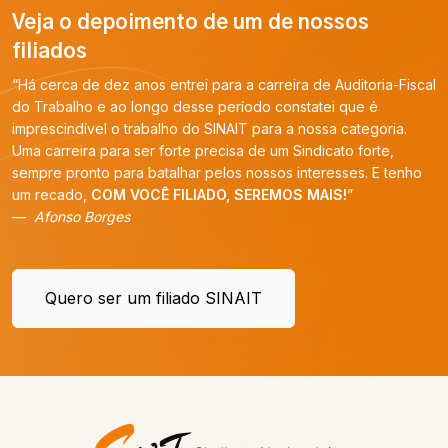
Veja o depoimento de um de nossos
filiados
“Há cerca de dez anos entrei para a carreira de Auditoria-Fiscal
do Trabalho e ao longo desse período constatei que é
imprescindível o trabalho do SINAIT para a nossa categoria.
Uma carreira para ser forte precisa de um Sindicato forte,
sempre pronto para batalhar pelos nossos interesses. E tenho
um recado,
COM VOCÊ FILIADO, SEREMOS MAIS!
”
Afonso Borges
Quero ser um filiado SINAIT