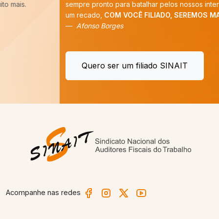
sempre pronto para batalhar pelos nossos interesses. E tenho
um recado,
COM VOCÊ FILIADO, SEREMOS MAIS!
”
Afonso Borges
Quero ser um filiado SINAIT
Acompanhe nas redes