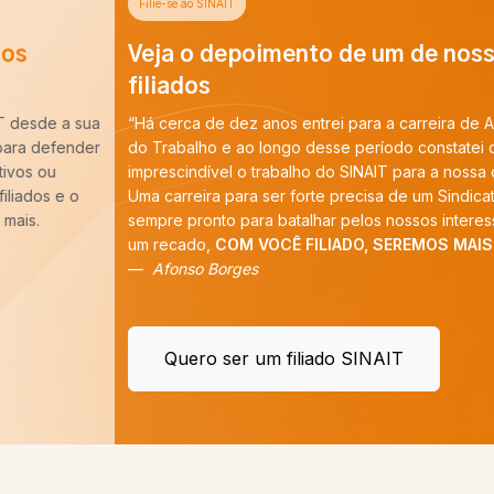
Filie-se ao SINAIT
Veja o depoimento de um de nossos
filiados
“Há cerca de dez anos entrei para a carreira de Auditoria-Fiscal
do Trabalho e ao longo desse período constatei que é
imprescindível o trabalho do SINAIT para a nossa categoria.
Uma carreira para ser forte precisa de um Sindicato forte,
sempre pronto para batalhar pelos nossos interesses. E tenho
um recado,
COM VOCÊ FILIADO, SEREMOS MAIS!
”
Afonso Borges
Quero ser um filiado SINAIT