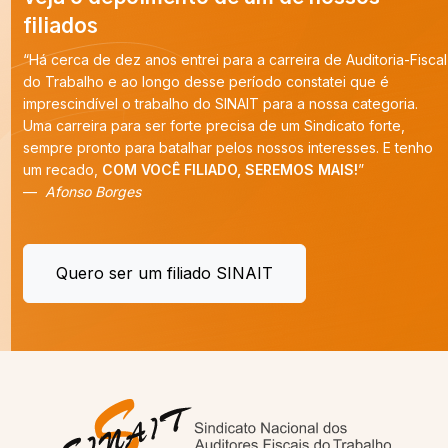
filiados
“Há cerca de dez anos entrei para a carreira de Auditoria-Fiscal
do Trabalho e ao longo desse período constatei que é
imprescindível o trabalho do SINAIT para a nossa categoria.
Uma carreira para ser forte precisa de um Sindicato forte,
sempre pronto para batalhar pelos nossos interesses. E tenho
um recado,
COM VOCÊ FILIADO, SEREMOS MAIS!
”
Afonso Borges
Quero ser um filiado SINAIT