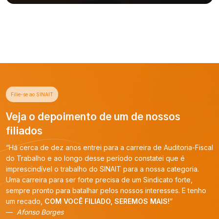
Filie-se ao SINAIT
Veja o depoimento de um de nossos
filiados
“Há cerca de dez anos entrei para a carreira de Auditoria-Fiscal
do Trabalho e ao longo desse período constatei que é
imprescindível o trabalho do SINAIT para a nossa categoria.
Uma carreira para ser forte precisa de um Sindicato forte,
sempre pronto para batalhar pelos nossos interesses. E tenho
um recado,
COM VOCÊ FILIADO, SEREMOS MAIS!
”
Afonso Borges