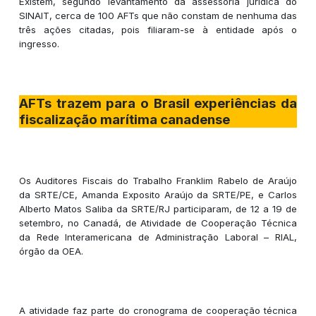
Existem, segundo levantamento da assessoria jurídica do
SINAIT, cerca de 100 AFTs que não constam de nenhuma das
três ações citadas, pois filiaram-se à entidade após o
ingresso.
AFTs trazem para o Brasil experiências da
fiscalização marítima canadense
Os Auditores Fiscais do Trabalho Franklim Rabelo de Araújo
da SRTE/CE, Amanda Exposito Araújo da SRTE/PE, e Carlos
Alberto Matos Saliba da SRTE/RJ participaram, de 12 a 19 de
setembro, no Canadá, de Atividade de Cooperação Técnica
da Rede Interamericana de Administração Laboral – RIAL,
órgão da OEA.
A atividade faz parte do cronograma de cooperação técnica