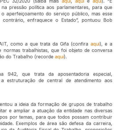
 PEC 32/2020 (saiba mais
aqui
,
aqui
e
aqui
). “É
 na pressão política aos parlamentares, para que
o aperfeiçoamento do serviço público, mas esse
 contrário, enfraquece o Estado”, pontuou Bob
AIT, como a que trata da Gifa (confira
aqui
), e a
e normas trabalhistas, que foi objeto de conversa
ção do Trabalho (recorde
aqui
).
 942, que trata da aposentadoria especial,
a estruturação de central de atendimento aos
sentou a ideia da formação de grupos de trabalho
itar e ampliar a atuação da entidade nas diversas
upos por temas, para que todos possam contribuir
idade. Exemplos de área são defesa da carreira,
turo da Auditoria Fiscal do Trabalho, proposições