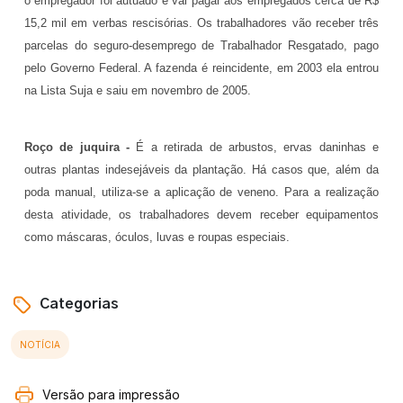
o empregador foi autuado e vai pagar aos empregados cerca de R$
15,2 mil em verbas rescisórias. Os trabalhadores vão receber três
parcelas do seguro-desemprego de Trabalhador Resgatado, pago
pelo Governo Federal. A fazenda é reincidente, em 2003 ela entrou
na Lista Suja e saiu em novembro de 2005.
Roço de juquira -
É a retirada de arbustos, ervas daninhas e
outras plantas indesejáveis da plantação. Há casos que, além da
poda manual, utiliza-se a aplicação de veneno. Para a realização
desta atividade, os trabalhadores devem receber equipamentos
como máscaras, óculos, luvas e roupas especiais.
Categorias
NOTÍCIA
Versão para impressão