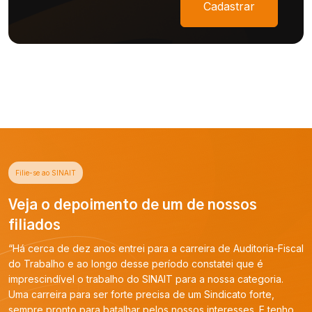
Cadastrar
Filie-se ao SINAIT
Veja o depoimento de um de nossos
filiados
“Há cerca de dez anos entrei para a carreira de Auditoria-Fiscal
do Trabalho e ao longo desse período constatei que é
imprescindível o trabalho do SINAIT para a nossa categoria.
Uma carreira para ser forte precisa de um Sindicato forte,
sempre pronto para batalhar pelos nossos interesses. E tenho