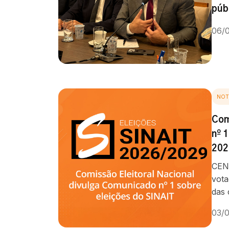
púb
06/
NOT
Com
nº 
202
CEN 
vota
das 
03/