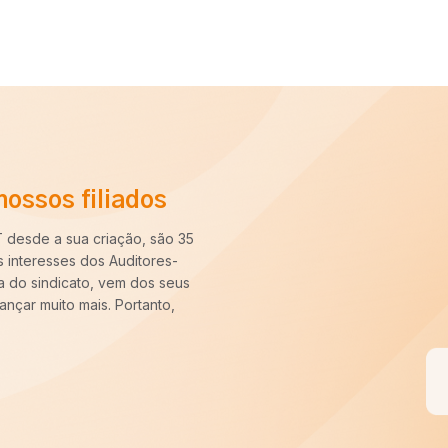
Filie-se ao SINAIT
Veja o depoimento
“Há cerca de dez anos entrei pa
longo desse período constatei q
nossa categoria. Uma carreira pa
sempre pronto para batalhar pe
VOCÊ FILIADO, SEREMOS MAIS
Quero ser um filiado S