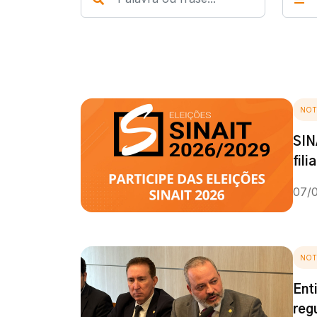
NOT
SIN
fil
07/
NOT
Ent
reg