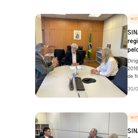
NOT
SIN
reg
pel
Diri
2016
de f
30/
NOT
SIN