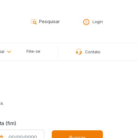
Login
Filie-se
tal
Contato
a.
ta (fim)