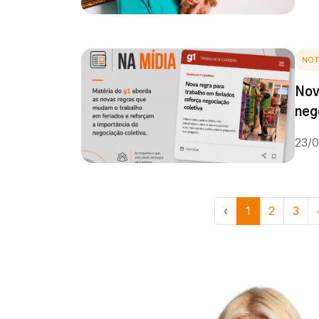
NOT
Nov
neg
23/
‹
1
2
3