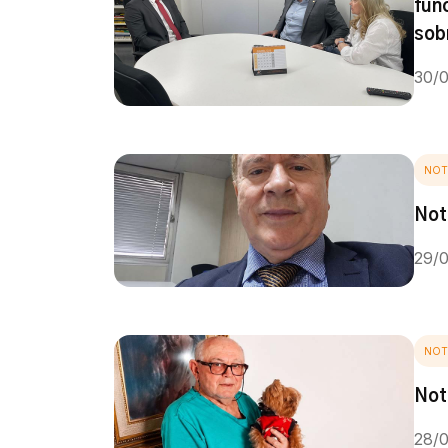
fun
sob
30/
NOT
Not
29/
NOT
Not
28/