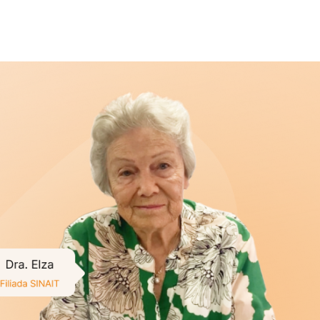
 de um de nossos filiados
ra a carreira de Auditoria-Fiscal do Trabalho e ao
ue é imprescindível o trabalho do SINAIT para a
ra ser forte precisa de um Sindicato forte,
los nossos interesses. E tenho um recado,
COM
!
”
INAIT