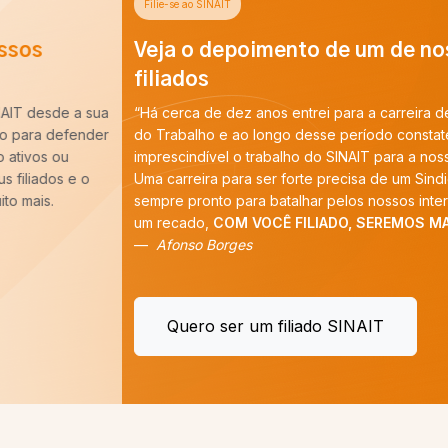
Filie-se ao SINAIT
Veja o depoimento de um de nossos
filiados
“Há cerca de dez anos entrei para a carreira de Auditoria-Fiscal
do Trabalho e ao longo desse período constatei que é
imprescindível o trabalho do SINAIT para a nossa categoria.
Uma carreira para ser forte precisa de um Sindicato forte,
sempre pronto para batalhar pelos nossos interesses. E tenho
um recado,
COM VOCÊ FILIADO, SEREMOS MAIS!
”
Afonso Borges
Quero ser um filiado SINAIT