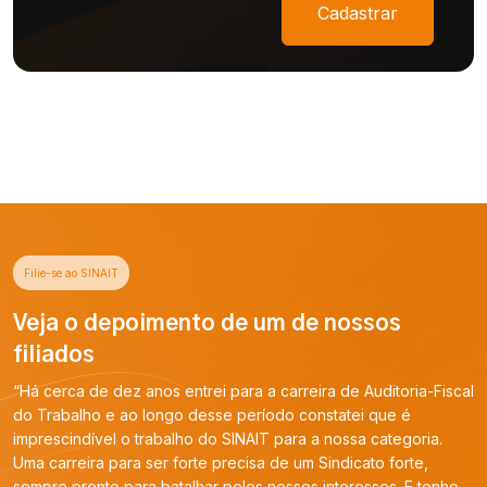
Cadastrar
Filie-se ao SINAIT
Veja o depoimento de um de nossos
filiados
“Há cerca de dez anos entrei para a carreira de Auditoria-Fiscal
do Trabalho e ao longo desse período constatei que é
imprescindível o trabalho do SINAIT para a nossa categoria.
Uma carreira para ser forte precisa de um Sindicato forte,
sempre pronto para batalhar pelos nossos interesses. E tenho