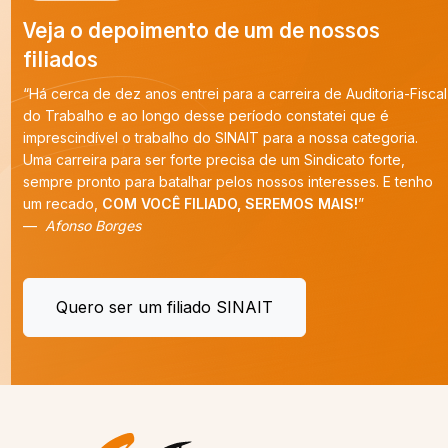
Veja o depoimento de um de nossos
filiados
“Há cerca de dez anos entrei para a carreira de Auditoria-Fiscal
do Trabalho e ao longo desse período constatei que é
imprescindível o trabalho do SINAIT para a nossa categoria.
Uma carreira para ser forte precisa de um Sindicato forte,
sempre pronto para batalhar pelos nossos interesses. E tenho
um recado,
COM VOCÊ FILIADO, SEREMOS MAIS!
”
Afonso Borges
Quero ser um filiado SINAIT