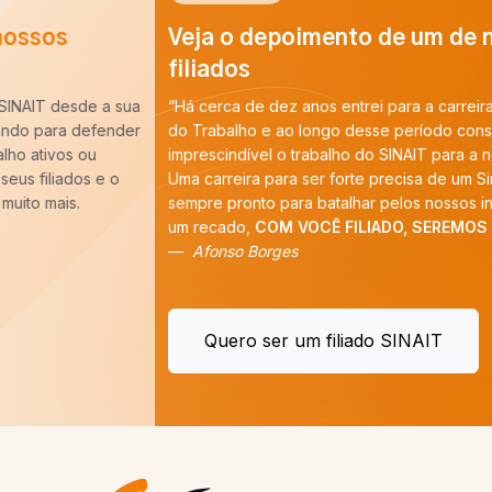
Veja o depoimento de um de nossos
filiados
“Há cerca de dez anos entrei para a carreira de Auditoria-Fiscal
do Trabalho e ao longo desse período constatei que é
imprescindível o trabalho do SINAIT para a nossa categoria.
Uma carreira para ser forte precisa de um Sindicato forte,
sempre pronto para batalhar pelos nossos interesses. E tenho
um recado,
COM VOCÊ FILIADO, SEREMOS MAIS!
”
Afonso Borges
Quero ser um filiado SINAIT