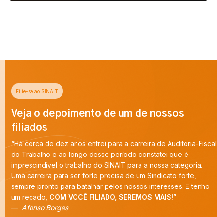
Filie-se ao SINAIT
Veja o depoimento de um de nossos
filiados
“Há cerca de dez anos entrei para a carreira de Auditoria-Fiscal
do Trabalho e ao longo desse período constatei que é
imprescindível o trabalho do SINAIT para a nossa categoria.
Uma carreira para ser forte precisa de um Sindicato forte,
sempre pronto para batalhar pelos nossos interesses. E tenho
um recado,
COM VOCÊ FILIADO, SEREMOS MAIS!
”
Afonso Borges