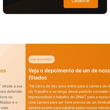
Cadastrar
Filie-se ao SINAIT
Veja o depoimento de um de nossos
filiados
“Há cerca de dez anos entrei para a carreira de Auditoria-Fiscal
do Trabalho e ao longo desse período constatei que é
imprescindível o trabalho do SINAIT para a nossa categoria.
Uma carreira para ser forte precisa de um Sindicato forte,
sempre pronto para batalhar pelos nossos interesses. E tenho