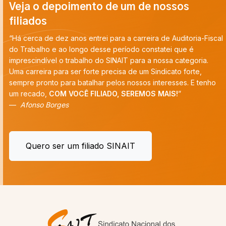
Veja o depoimento de um de nossos
filiados
“Há cerca de dez anos entrei para a carreira de Auditoria-Fiscal
do Trabalho e ao longo desse período constatei que é
imprescindível o trabalho do SINAIT para a nossa categoria.
Uma carreira para ser forte precisa de um Sindicato forte,
sempre pronto para batalhar pelos nossos interesses. E tenho
um recado,
COM VOCÊ FILIADO, SEREMOS MAIS!
”
Afonso Borges
Quero ser um filiado SINAIT