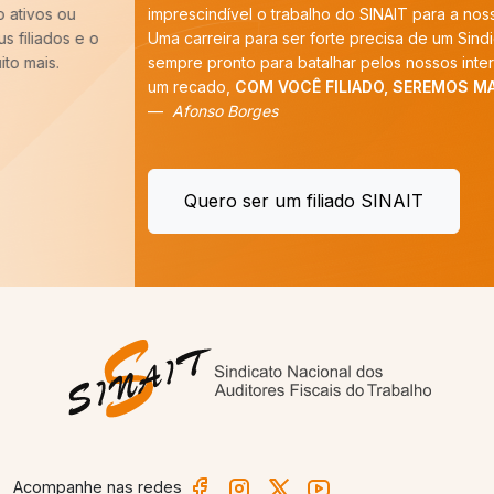
imprescindível o trabalho do SINAIT para a nossa categoria.
Uma carreira para ser forte precisa de um Sindicato forte,
sempre pronto para batalhar pelos nossos interesses. E tenho
um recado,
COM VOCÊ FILIADO, SEREMOS MAIS!
”
Afonso Borges
Quero ser um filiado SINAIT
Acompanhe nas redes