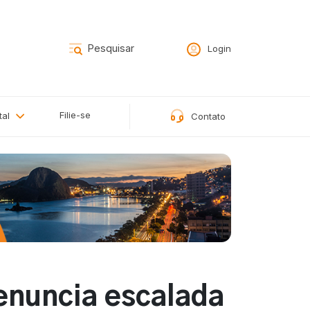
Login
Filie-se
tal
Contato
denuncia escalada