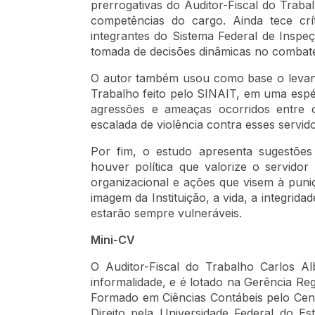
prerrogativas do Auditor-Fiscal do Trab
competências do cargo. Ainda tece crí
integrantes do Sistema Federal de Inspe
tomada de decisões dinâmicas no combate 
O autor também usou como base o levant
Trabalho feito pelo SINAIT, em uma espé
agressões e ameaças ocorridos entre 
escalada de violência contra esses servid
Por fim, o estudo apresenta sugestões
houver política que valorize o servido
organizacional e ações que visem à puniç
imagem da Instituição, a vida, a integrida
estarão sempre vulneráveis.
Mini-CV
O Auditor-Fiscal do Trabalho Carlos A
informalidade, e é lotado na Gerência Re
Formado em Ciências Contábeis pelo Cent
Direito pela Universidade Federal do Es