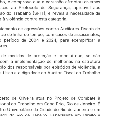
alho, e comprova que a agressão afrontou diversas
ticas ao Protocolo de Segurança, aplicável aos
ção do Trabalho (SFIT), e revela a necessidade de
à violência contra esta categoria.
amento de agressões contra Auditores-Fiscais do
cie de linha do tempo, com casos de assassinatos,
o período de 2004 e 2024, para exemplificar a
ores.
 de medidas de proteção e conclui que, se não
r com a implementação de melhorias na estrutura
ão dos responsáveis por episódios de violência, a
de física e a dignidade do Auditor-Fiscal do Trabalho
lberto de Oliveira atua no Projeto de Combate à
gional do Trabalho em Cabo Frio, Rio de Janeiro. É
ro Universitário da Cidade do Rio de Janeiro e em
tado do Rio de Janeiro. Especialista em Direito e