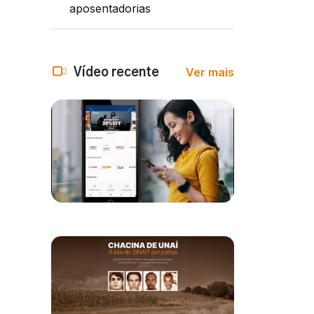
aposentadorias
Ver mais
Vídeo recente