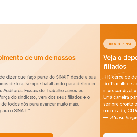
Filie-se ao SINAIT
Veja o depoimento de um de nossos
filiados
“Há cerca de dez anos entrei para a carreira de Auditoria-Fiscal
do Trabalho e ao longo desse período constatei que é
imprescindível o trabalho do SINAIT para a nossa categoria.
Uma carreira para ser forte precisa de um Sindicato forte,
sempre pronto para batalhar pelos nossos interesses. E tenho
um recado,
COM VOCÊ FILIADO, SEREMOS MAIS!
”
Afonso Borges