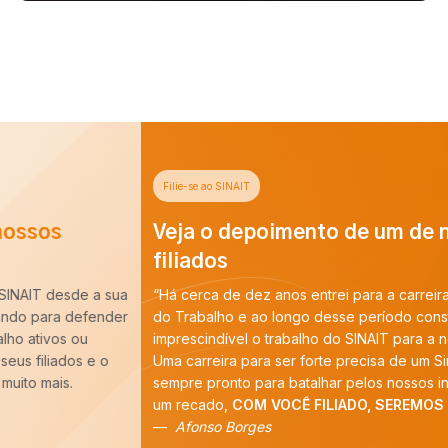
Filie-se ao SINAIT
Veja o depoimento de um de nossos
filiados
“Há cerca de dez anos entrei para a carreira de Auditoria-Fiscal
do Trabalho e ao longo desse período constatei que é
imprescindível o trabalho do SINAIT para a nossa categoria.
Uma carreira para ser forte precisa de um Sindicato forte,
sempre pronto para batalhar pelos nossos interesses. E tenho
um recado,
COM VOCÊ FILIADO, SEREMOS MAIS!
”
Afonso Borges