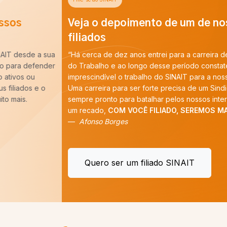
Veja o depoimento de um de nossos
filiados
“Há cerca de dez anos entrei para a carreira de Auditoria-Fiscal
do Trabalho e ao longo desse período constatei que é
imprescindível o trabalho do SINAIT para a nossa categoria.
Uma carreira para ser forte precisa de um Sindicato forte,
sempre pronto para batalhar pelos nossos interesses. E tenho
um recado,
COM VOCÊ FILIADO, SEREMOS MAIS!
”
Afonso Borges
Quero ser um filiado SINAIT