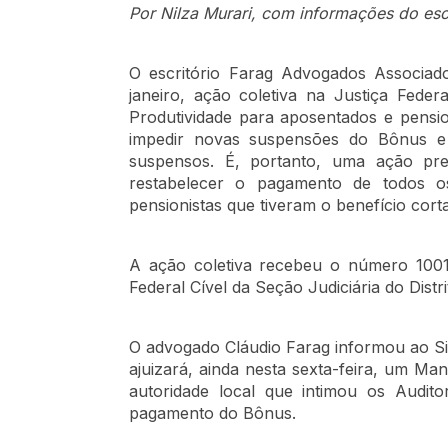
c
Por Nilza Murari, com informações do es
i
a
O escritório Farag Advogados Associad
d
janeiro, ação coletiva na Justiça Feder
o
Produtividade para aposentados e pensio
s
impedir novas suspensões do Bônus e
suspensos. É, portanto, uma ação pre
restabelecer o pagamento de todos os
pensionistas que tiveram o benefício cort
O
e
A ação coletiva recebeu o número 10011
s
Federal Cível da Seção Judiciária do Distri
c
r
O advogado Cláudio Farag informou ao Sin
i
ajuizará, ainda nesta sexta-feira, um M
t
autoridade local que intimou os Audit
ó
pagamento do Bônus.
r
i