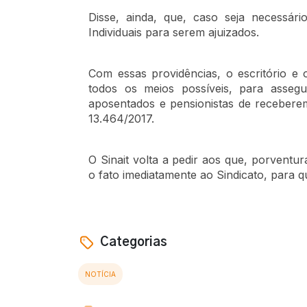
o
Disse, ainda, que, caso seja necessár
F
Individuais para serem ajuizados.
a
r
a
Com essas providências, o escritório e
g
todos os meios possíveis, para assegu
A
aposentados e pensionistas de recebere
d
13.464/2017.
v
o
g
O Sinait volta a pedir aos que, porvent
a
o fato imediatamente ao Sindicato, para q
d
o
s
A
Categorias
s
s
NOTÍCIA
o
c