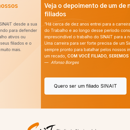
Veja o depoimento de um de nossos
filiados
“Há cerca de dez anos entrei para a carreira de Auditoria-Fiscal
do Trabalho e ao longo desse período constatei que é
imprescindível o trabalho do SINAIT para a nossa categoria.
Uma carreira para ser forte precisa de um Sindicato forte,
sempre pronto para batalhar pelos nossos interesses. E tenho
um recado,
COM VOCÊ FILIADO, SEREMOS MAIS!
”
Afonso Borges
Quero ser um filiado SINAIT