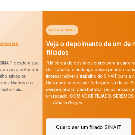
Filie-se ao SINAIT
Veja o depoimento de um de nossos
filiados
“Há cerca de dez anos entrei para a carreira de Auditoria-Fiscal
do Trabalho e ao longo desse período constatei que é
imprescindível o trabalho do SINAIT para a nossa categoria.
Uma carreira para ser forte precisa de um Sindicato forte,
sempre pronto para batalhar pelos nossos interesses. E tenho
um recado,
COM VOCÊ FILIADO, SEREMOS MAIS!
”
Afonso Borges
Quero ser um filiado SINAIT