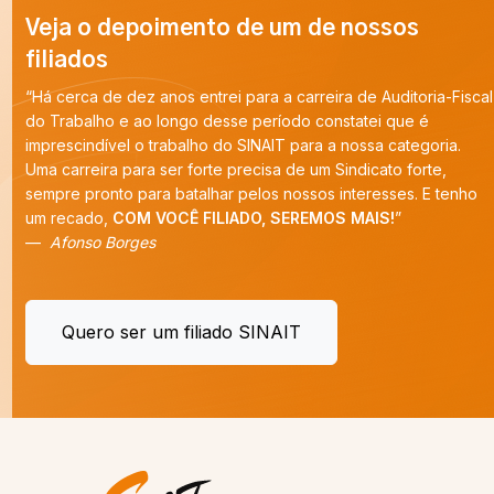
Veja o depoimento de um de nossos
filiados
“Há cerca de dez anos entrei para a carreira de Auditoria-Fiscal
do Trabalho e ao longo desse período constatei que é
imprescindível o trabalho do SINAIT para a nossa categoria.
Uma carreira para ser forte precisa de um Sindicato forte,
sempre pronto para batalhar pelos nossos interesses. E tenho
um recado,
COM VOCÊ FILIADO, SEREMOS MAIS!
”
Afonso Borges
Quero ser um filiado SINAIT