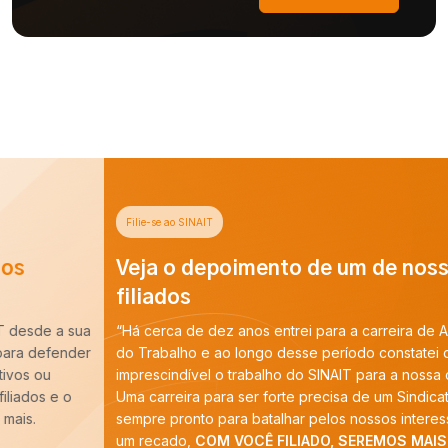
Filie-se ao SINAIT
Veja o depoimento de um de nossos
filiados
“Há cerca de dez anos entrei para a carreira de Auditoria-Fiscal
do Trabalho e ao longo desse período constatei que é
imprescindível o trabalho do SINAIT para a nossa categoria.
Uma carreira para ser forte precisa de um Sindicato forte,
sempre pronto para batalhar pelos nossos interesses. E tenho
um recado,
COM VOCÊ FILIADO, SEREMOS MAIS!
”