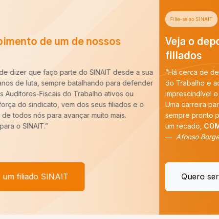
Filie-se ao SINAIT
Veja o depoimento de um de nossos
filiados
“Há cerca de dez anos entrei para a carreira de Auditoria-Fiscal
do Trabalho e ao longo desse período constatei que é
imprescindível o trabalho do SINAIT para a nossa categoria.
Uma carreira para ser forte precisa de um Sindicato forte,
sempre pronto para batalhar pelos nossos interesses. E tenho
um recado,
COM VOCÊ FILIADO, SEREMOS MAIS!
”
Afonso Borges
Quero ser um filiado SINAIT