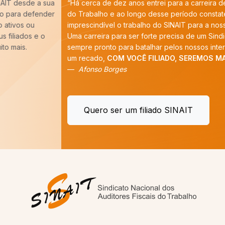
“Há cerca de dez anos entrei para a carreira de Auditoria-Fiscal
do Trabalho e ao longo desse período constatei que é
imprescindível o trabalho do SINAIT para a nossa categoria.
Uma carreira para ser forte precisa de um Sindicato forte,
sempre pronto para batalhar pelos nossos interesses. E tenho
um recado,
COM VOCÊ FILIADO, SEREMOS MAIS!
”
Afonso Borges
Quero ser um filiado SINAIT