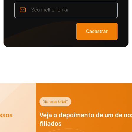
Cadastrar
Filie-se ao SINAIT
Veja o depoimento de um de nossos
filiados