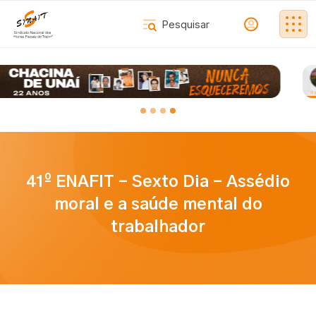
41º ENAFIT - Sexto Dia - Assédio
moral e a saúde mental do
trabalhador