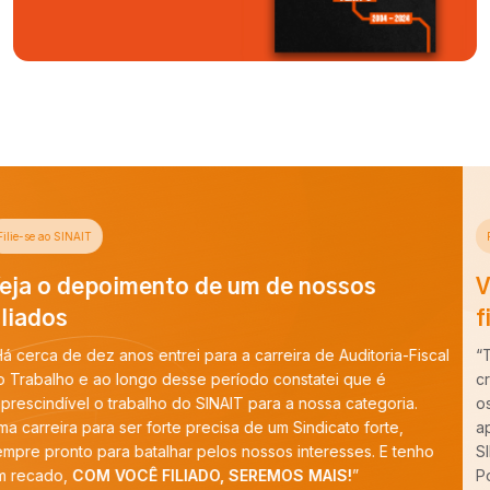
Filie-se ao SINAIT
Veja o depoimento de um de nossos
filiados
“Tenho orgulho de dizer que faço parte do SINAIT desde a sua
criação, são 35 anos de luta, sempre batalhando para defender
os interesses dos Auditores-Fiscais do Trabalho ativos ou
aposentados. A força do sindicato, vem dos seus filiados e o
SINAIT depende de todos nós para avançar muito mais.
Portanto, venha para o SINAIT.”