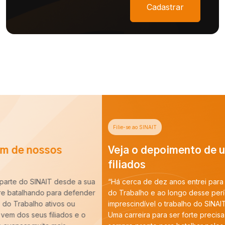
Cadastrar
Filie-se ao SINAIT
Veja o depoimento de um de nossos
filiados
“Há cerca de dez anos entrei para a carreira de Auditoria-Fiscal
do Trabalho e ao longo desse período constatei que é
imprescindível o trabalho do SINAIT para a nossa categoria.
Uma carreira para ser forte precisa de um Sindicato forte,